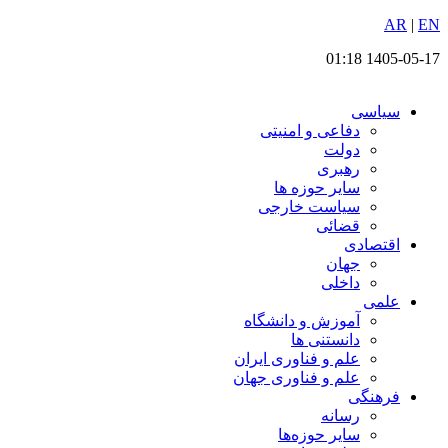
EN
پرش
|
AR
به
1405-05-17 01:18
محتوا
سیاسی
دفاعی و امنیتی
دولت
رهبری
سایر حوزه ها
سیاست خارجی
قضائی
اقتصادی
جهان
داخلی
علمی
آموزش و دانشگاه
دانستنی ها
علم و فناوری ایران
علم و فناوری جهان
فرهنگی
رسانه
سایر حوزه‌ها