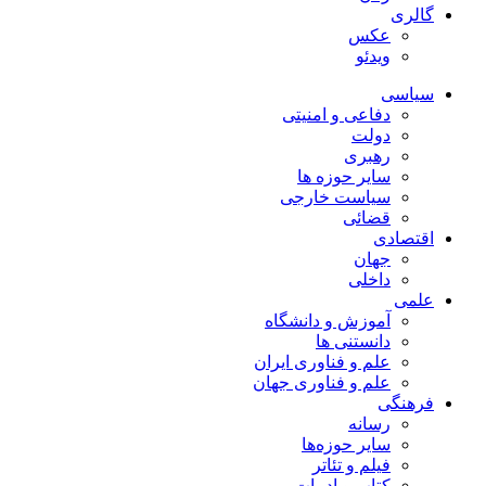
گالری
عکس
ویدئو
سیاسی
دفاعی و امنیتی
دولت
رهبری
سایر حوزه ها
سیاست خارجی
قضائی
اقتصادی
جهان
داخلی
علمی
آموزش و دانشگاه
دانستنی ها
علم و فناوری ایران
علم و فناوری جهان
فرهنگی
رسانه
سایر حوزه‌ها
فیلم و تئاتر
کتاب و ادبیات