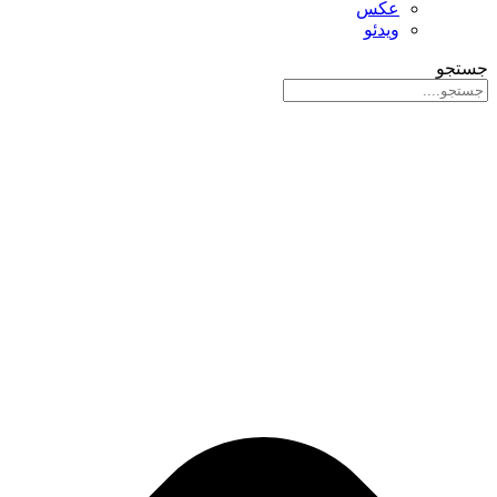
عکس
ویدئو
جستجو