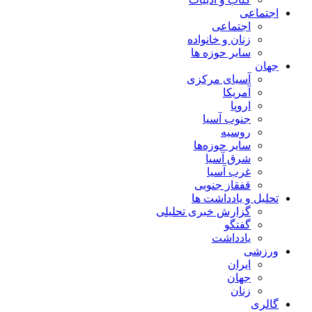
اجتماعی
اجتماعی
زنان و خانواده
سایر حوزه ها
جهان
آسیای مرکزی
آمریکا
اروپا
جنوب آسیا
روسیه
سایر حوزه‌ها
شرق آسیا
غرب آسیا
قفقاز جنوبی
تحلیل و یادداشت ها
گزارش خبری تحلیلی
گفتگو
یادداشت
ورزشی
ایران
جهان
زنان
گالری