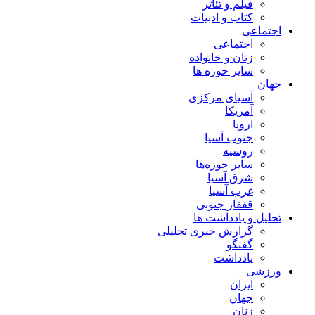
فیلم و تئاتر
کتاب و ادبیات
اجتماعی
اجتماعی
زنان و خانواده
سایر حوزه ها
جهان
آسیای مرکزی
آمریکا
اروپا
جنوب آسیا
روسیه
سایر حوزه‌ها
شرق آسیا
غرب آسیا
قفقاز جنوبی
تحلیل و یادداشت ها
گزارش خبری تحلیلی
گفتگو
یادداشت
ورزشی
ایران
جهان
زنان