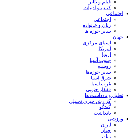
فیلم و تئاتر
کتاب و ادبیات
اجتماعی
اجتماعی
زنان و خانواده
سایر حوزه ها
جهان
آسیای مرکزی
آمریکا
اروپا
جنوب آسیا
روسیه
سایر حوزه‌ها
شرق آسیا
غرب آسیا
قفقاز جنوبی
تحلیل و یادداشت ها
گزارش خبری تحلیلی
گفتگو
یادداشت
ورزشی
ایران
جهان
زنان