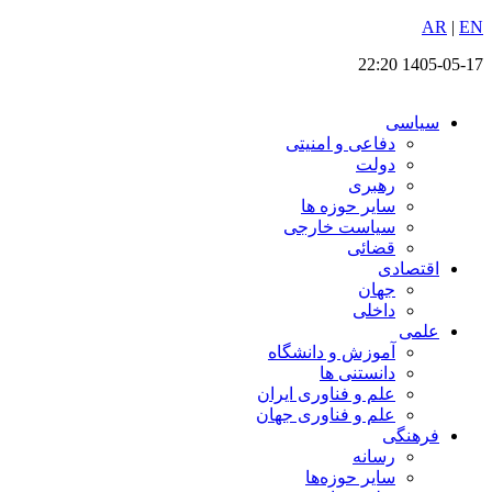
EN
پرش
|
AR
به
1405-05-17 22:20
محتوا
سیاسی
دفاعی و امنیتی
دولت
رهبری
سایر حوزه ها
سیاست خارجی
قضائی
اقتصادی
جهان
داخلی
علمی
آموزش و دانشگاه
دانستنی ها
علم و فناوری ایران
علم و فناوری جهان
فرهنگی
رسانه
سایر حوزه‌ها