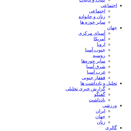
اجتماعی
اجتماعی
زنان و خانواده
سایر حوزه ها
جهان
آسیای مرکزی
آمریکا
اروپا
جنوب آسیا
روسیه
سایر حوزه‌ها
شرق آسیا
غرب آسیا
قفقاز جنوبی
تحلیل و یادداشت ها
گزارش خبری تحلیلی
گفتگو
یادداشت
ورزشی
ایران
جهان
زنان
گالری