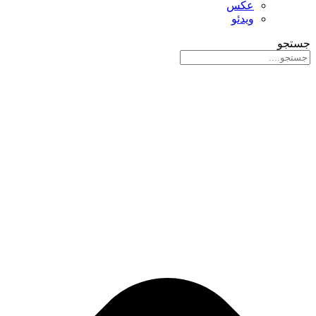
عکس
ویدئو
جستجو