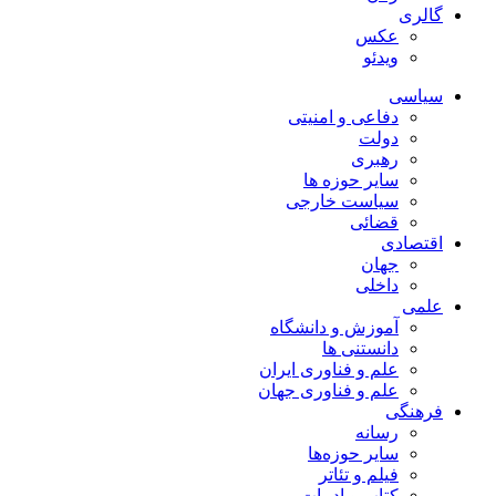
گالری
عکس
ویدئو
سیاسی
دفاعی و امنیتی
دولت
رهبری
سایر حوزه ها
سیاست خارجی
قضائی
اقتصادی
جهان
داخلی
علمی
آموزش و دانشگاه
دانستنی ها
علم و فناوری ایران
علم و فناوری جهان
فرهنگی
رسانه
سایر حوزه‌ها
فیلم و تئاتر
کتاب و ادبیات