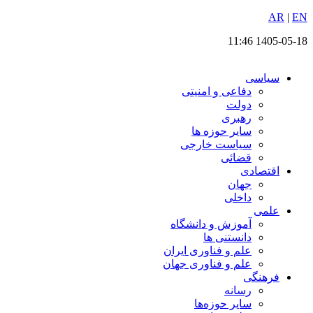
EN
پرش
|
AR
به
1405-05-18 11:46
محتوا
سیاسی
دفاعی و امنیتی
دولت
رهبری
سایر حوزه ها
سیاست خارجی
قضائی
اقتصادی
جهان
داخلی
علمی
آموزش و دانشگاه
دانستنی ها
علم و فناوری ایران
علم و فناوری جهان
فرهنگی
رسانه
سایر حوزه‌ها