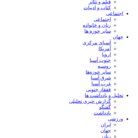
فیلم و تئاتر
کتاب و ادبیات
اجتماعی
اجتماعی
زنان و خانواده
سایر حوزه ها
جهان
آسیای مرکزی
آمریکا
اروپا
جنوب آسیا
روسیه
سایر حوزه‌ها
شرق آسیا
غرب آسیا
قفقاز جنوبی
تحلیل و یادداشت ها
گزارش خبری تحلیلی
گفتگو
یادداشت
ورزشی
ایران
جهان
زنان