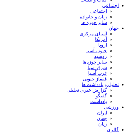
اجتماعی
اجتماعی
زنان و خانواده
سایر حوزه ها
جهان
آسیای مرکزی
آمریکا
اروپا
جنوب آسیا
روسیه
سایر حوزه‌ها
شرق آسیا
غرب آسیا
قفقاز جنوبی
تحلیل و یادداشت ها
گزارش خبری تحلیلی
گفتگو
یادداشت
ورزشی
ایران
جهان
زنان
گالری