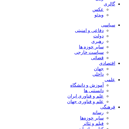
گالری
عکس
ویدئو
سیاسی
دفاعی و امنیتی
دولت
رهبری
سایر حوزه ها
سیاست خارجی
قضائی
اقتصادی
جهان
داخلی
علمی
آموزش و دانشگاه
دانستنی ها
علم و فناوری ایران
علم و فناوری جهان
فرهنگی
رسانه
سایر حوزه‌ها
فیلم و تئاتر
کتاب و ادبیات