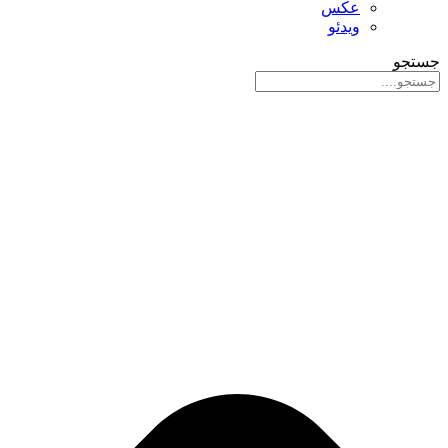
عکس
ویدئو
جستجو