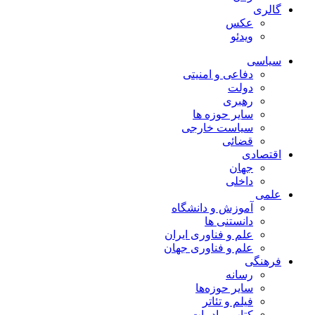
گالری
عکس
ویدئو
سیاسی
دفاعی و امنیتی
دولت
رهبری
سایر حوزه ها
سیاست خارجی
قضائی
اقتصادی
جهان
داخلی
علمی
آموزش و دانشگاه
دانستنی ها
علم و فناوری ایران
علم و فناوری جهان
فرهنگی
رسانه
سایر حوزه‌ها
فیلم و تئاتر
کتاب و ادبیات