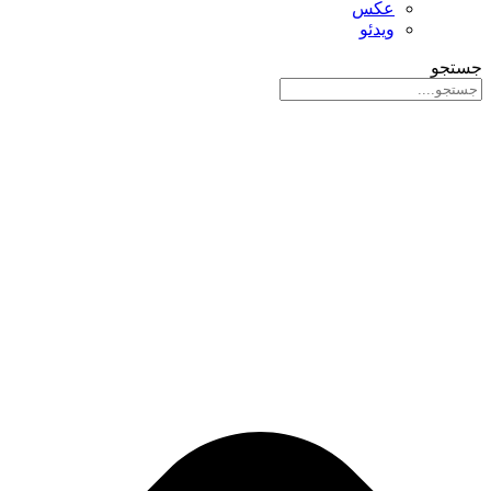
عکس
ویدئو
جستجو