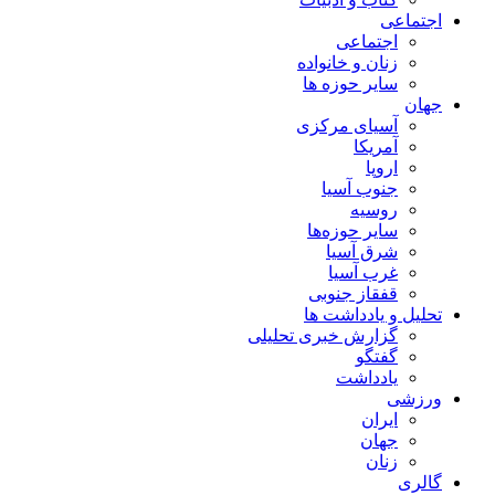
اجتماعی
اجتماعی
زنان و خانواده
سایر حوزه ها
جهان
آسیای مرکزی
آمریکا
اروپا
جنوب آسیا
روسیه
سایر حوزه‌ها
شرق آسیا
غرب آسیا
قفقاز جنوبی
تحلیل و یادداشت ها
گزارش خبری تحلیلی
گفتگو
یادداشت
ورزشی
ایران
جهان
زنان
گالری