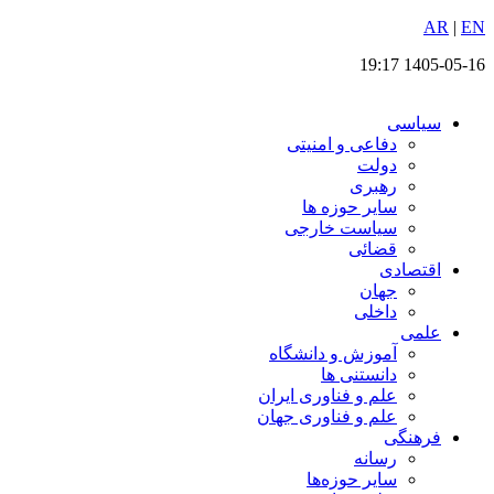
EN
پرش
|
AR
به
1405-05-16 19:17
محتوا
سیاسی
دفاعی و امنیتی
دولت
رهبری
سایر حوزه ها
سیاست خارجی
قضائی
اقتصادی
جهان
داخلی
علمی
آموزش و دانشگاه
دانستنی ها
علم و فناوری ایران
علم و فناوری جهان
فرهنگی
رسانه
سایر حوزه‌ها