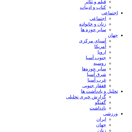
فیلم و تئاتر
کتاب و ادبیات
اجتماعی
اجتماعی
زنان و خانواده
سایر حوزه ها
جهان
آسیای مرکزی
آمریکا
اروپا
جنوب آسیا
روسیه
سایر حوزه‌ها
شرق آسیا
غرب آسیا
قفقاز جنوبی
تحلیل و یادداشت ها
گزارش خبری تحلیلی
گفتگو
یادداشت
ورزشی
ایران
جهان
زنان