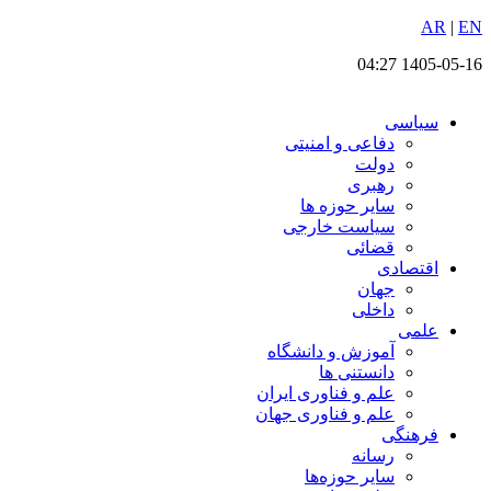
EN
پرش
|
AR
به
1405-05-16 04:27
محتوا
سیاسی
دفاعی و امنیتی
دولت
رهبری
سایر حوزه ها
سیاست خارجی
قضائی
اقتصادی
جهان
داخلی
علمی
آموزش و دانشگاه
دانستنی ها
علم و فناوری ایران
علم و فناوری جهان
فرهنگی
رسانه
سایر حوزه‌ها