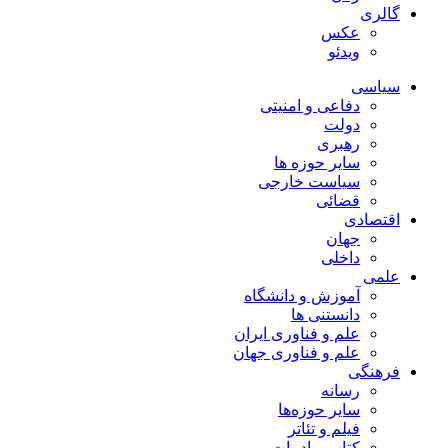
گالری
عکس
ویدئو
سیاسی
دفاعی و امنیتی
دولت
رهبری
سایر حوزه ها
سیاست خارجی
قضائی
اقتصادی
جهان
داخلی
علمی
آموزش و دانشگاه
دانستنی ها
علم و فناوری ایران
علم و فناوری جهان
فرهنگی
رسانه
سایر حوزه‌ها
فیلم و تئاتر
کتاب و ادبیات