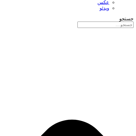
عکس
ویدئو
جستجو