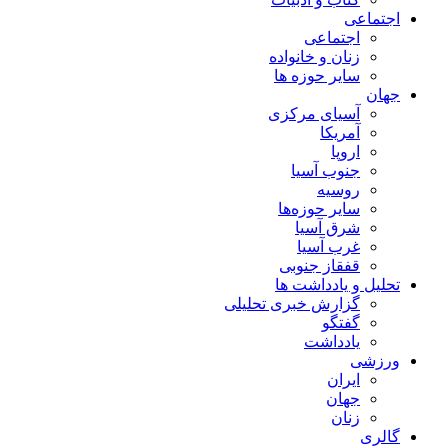
اجتماعی
اجتماعی
زنان و خانواده
سایر حوزه ها
جهان
آسیای مرکزی
آمریکا
اروپا
جنوب آسیا
روسیه
سایر حوزه‌ها
شرق آسیا
غرب آسیا
قفقاز جنوبی
تحلیل و یادداشت ها
گزارش خبری تحلیلی
گفتگو
یادداشت
ورزشی
ایران
جهان
زنان
گالری