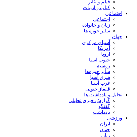
فیلم و تئاتر
کتاب و ادبیات
اجتماعی
اجتماعی
زنان و خانواده
سایر حوزه ها
جهان
آسیای مرکزی
آمریکا
اروپا
جنوب آسیا
روسیه
سایر حوزه‌ها
شرق آسیا
غرب آسیا
قفقاز جنوبی
تحلیل و یادداشت ها
گزارش خبری تحلیلی
گفتگو
یادداشت
ورزشی
ایران
جهان
زنان