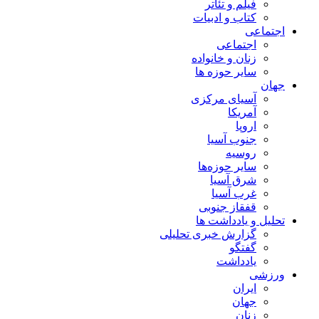
فیلم و تئاتر
کتاب و ادبیات
اجتماعی
اجتماعی
زنان و خانواده
سایر حوزه ها
جهان
آسیای مرکزی
آمریکا
اروپا
جنوب آسیا
روسیه
سایر حوزه‌ها
شرق آسیا
غرب آسیا
قفقاز جنوبی
تحلیل و یادداشت ها
گزارش خبری تحلیلی
گفتگو
یادداشت
ورزشی
ایران
جهان
زنان