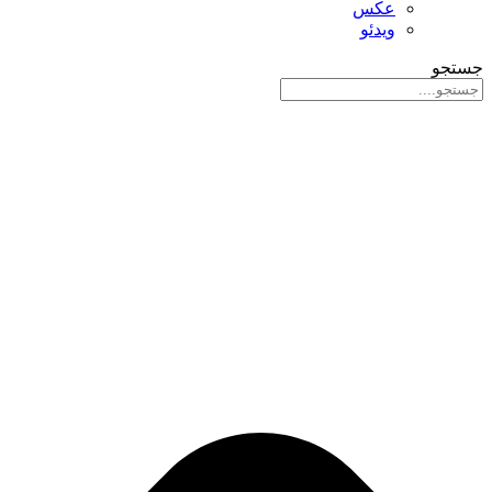
عکس
ویدئو
جستجو