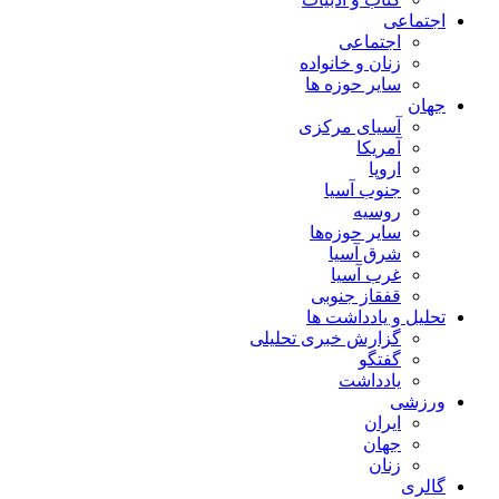
اجتماعی
اجتماعی
زنان و خانواده
سایر حوزه ها
جهان
آسیای مرکزی
آمریکا
اروپا
جنوب آسیا
روسیه
سایر حوزه‌ها
شرق آسیا
غرب آسیا
قفقاز جنوبی
تحلیل و یادداشت ها
گزارش خبری تحلیلی
گفتگو
یادداشت
ورزشی
ایران
جهان
زنان
گالری