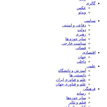
گالری
عکس
ویدئو
سیاسی
دفاعی و امنیتی
دولت
رهبری
سایر حوزه ها
سیاست خارجی
قضائی
اقتصادی
جهان
داخلی
علمی
آموزش و دانشگاه
دانستنی ها
علم و فناوری ایران
علم و فناوری جهان
فرهنگی
رسانه
سایر حوزه‌ها
فیلم و تئاتر
کتاب و ادبیات