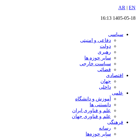
EN
پرش
|
AR
به
1405-05-18 16:13
محتوا
سیاسی
دفاعی و امنیتی
دولت
رهبری
سایر حوزه ها
سیاست خارجی
قضائی
اقتصادی
جهان
داخلی
علمی
آموزش و دانشگاه
دانستنی ها
علم و فناوری ایران
علم و فناوری جهان
فرهنگی
رسانه
سایر حوزه‌ها