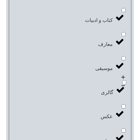
کتاب و ادبیات
معارف
موسیقی
گالری
عکس