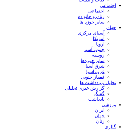
اجتماعی
اجتماعی
زنان و خانواده
سایر حوزه ها
جهان
آسیای مرکزی
آمریکا
اروپا
جنوب آسیا
روسیه
سایر حوزه‌ها
شرق آسیا
غرب آسیا
قفقاز جنوبی
تحلیل و یادداشت ها
گزارش خبری تحلیلی
گفتگو
یادداشت
ورزشی
ایران
جهان
زنان
گالری