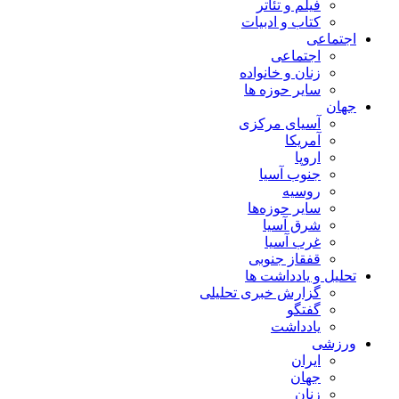
فیلم و تئاتر
کتاب و ادبیات
اجتماعی
اجتماعی
زنان و خانواده
سایر حوزه ها
جهان
آسیای مرکزی
آمریکا
اروپا
جنوب آسیا
روسیه
سایر حوزه‌ها
شرق آسیا
غرب آسیا
قفقاز جنوبی
تحلیل و یادداشت ها
گزارش خبری تحلیلی
گفتگو
یادداشت
ورزشی
ایران
جهان
زنان