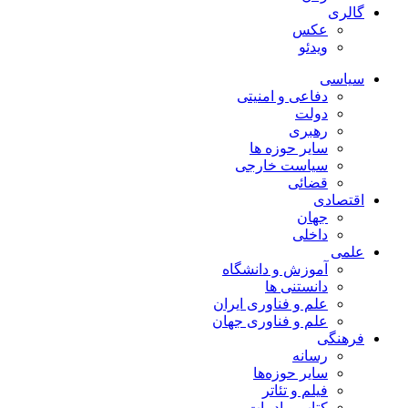
گالری
عکس
ویدئو
سیاسی
دفاعی و امنیتی
دولت
رهبری
سایر حوزه ها
سیاست خارجی
قضائی
اقتصادی
جهان
داخلی
علمی
آموزش و دانشگاه
دانستنی ها
علم و فناوری ایران
علم و فناوری جهان
فرهنگی
رسانه
سایر حوزه‌ها
فیلم و تئاتر
کتاب و ادبیات