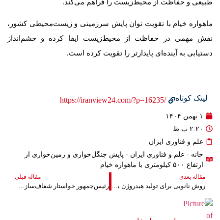
طبیعی و حفاظت از محیط‌زیست را فراهم می‌کند.
ماهواره خیام با تقویت توان پایش سرزمینی و زیست‌محیطی کشور،
نقش مهمی در حفاظت از محیط‌زیست ایفا کرده و چشم‌انداز
دستیابی به آینده‌ای پایدارتر را تقویت کرده است.
لینک کوتاه
/https://iranview24.com/?p=16235
۱ بهمن ۱۴۰۴
۲:۲۰ ب.ظ
علم و فناوری ایران
خانه
-
علم و فناوری ایران
- پایش جنگل‌خواری و زمین‌خواری از
ارتفاع ۵۰۰ کیلومتری با ماهواره خیام
مقاله بعدی
مقاله قبلی
روش نانویی برای تولید هیدروژن بدون نیاز به پلاتین
رئیس‌جمهور خواستار شفاف‌سازی درباره حوادث اخیر و اقناع افکار عمومی شد