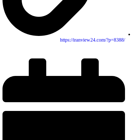
/https://iranview24.com/?p=8388