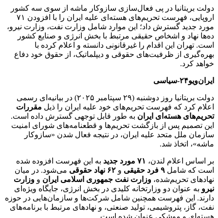
دولت بریتانیا در پی فعال‌سازی سازوکار ماشه از سوی سه کشور
اروپایی، فهرست تحریم‌های هسته‌ای علیه ایران را با افزودن ۷۱
مورد جدید گسترش داد؛ این موارد شامل وزارت نفت، وزارت نیرو،
ده‌ها نهاد و اشخاص حقیقی مرتبط با بخش انرژی و صنایع کشور
است. تهران این اقدام را غیرقانونی دانسته و اعلام کرده با
بهره‌گیری از ظرفیت‌های حقوقی و دیپلماتیک، از حقوق خود دفاع
خواهد کرد.
ایران‌ویو۲۴-سیاسی
دولت بریتانیا روز دوشنبه (۲۹ سپتامبر ۲۰۲۵) در بیانیه‌ای رسمی
اعلام کرد که فهرست تحریم‌های خود علیه ایران را ذیل
مقررات
تحریم‌های هسته‌ای ایران
به طور قابل توجهی گسترش داده است.
این تصمیم پس از بازگشت تحریم‌ها و قطعنامه‌های شورای امنیت
سازمان ملل متحد علیه ایران، در نتیجه فعال شدن «سازوکار
ماشه»، اتخاذ شد.
بر اساس اعلام لندن،
۷۱ مورد جدید
به این فهرست افزوده شده
است که شامل
۹ فرد حقیقی
و
۶۲ نهاد حقوقی
می‌شود. در میان
نهادهای تحریم‌شده،
وزارت نفت جمهوری اسلامی ایران
و
وزارت
نیرو
به عنوان دو وزارتخانه کلیدی در بخش انرژی، جایگاه ویژه‌ای
دارند. این فهرست همچنین شامل شرکت‌ها و سازمان‌هایی در حوزه
نفت، گاز، پتروشیمی، تولید صنعتی، و نهادهای مرتبط با برنامه‌های
هسته‌ای و موشکی عنوان شده است.