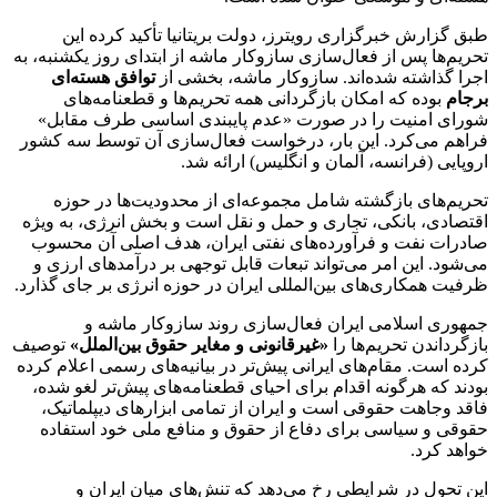
طبق گزارش خبرگزاری رویترز، دولت بریتانیا تأکید کرده این
تحریم‌ها پس از فعال‌سازی سازوکار ماشه از ابتدای روز یکشنبه، به
اجرا گذاشته شده‌اند. سازوکار ماشه، بخشی از
توافق هسته‌ای
برجام
بوده که امکان بازگردانی همه تحریم‌ها و قطعنامه‌های
شورای امنیت را در صورت «عدم پایبندی اساسی طرف مقابل»
فراهم می‌کرد. این بار، درخواست فعال‌سازی آن توسط سه کشور
اروپایی (فرانسه، آلمان و انگلیس) ارائه شد.
تحریم‌های بازگشته شامل مجموعه‌ای از محدودیت‌ها در حوزه
اقتصادی، بانکی، تجاری و حمل و نقل است و بخش انرژی، به ویژه
صادرات نفت و فرآورده‌های نفتی ایران، هدف اصلی آن محسوب
می‌شود. این امر می‌تواند تبعات قابل توجهی بر درآمدهای ارزی و
ظرفیت همکاری‌های بین‌المللی ایران در حوزه انرژی بر جای گذارد.
جمهوری اسلامی ایران فعال‌سازی روند سازوکار ماشه و
بازگرداندن تحریم‌ها را
«غیرقانونی و مغایر حقوق بین‌الملل»
توصیف
کرده است. مقام‌های ایرانی پیش‌تر در بیانیه‌های رسمی اعلام کرده
بودند که هرگونه اقدام برای احیای قطعنامه‌های پیش‌تر لغو شده،
فاقد وجاهت حقوقی است و ایران از تمامی ابزارهای دیپلماتیک،
حقوقی و سیاسی برای دفاع از حقوق و منافع ملی خود استفاده
خواهد کرد.
این تحول در شرایطی رخ می‌دهد که تنش‌های میان ایران و